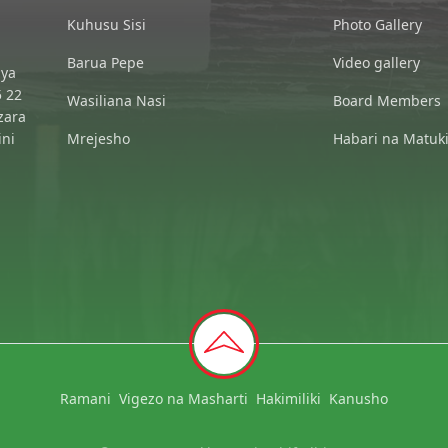
Kuhusu Sisi
Photo Gallery
Barua Pepe
Video gallery
 ya
5 22
Wasiliana Nasi
Board Members
zara
ini
Mrejesho
Habari na Matuk
Ramani
Vigezo na Masharti
Hakimiliki
Kanusho