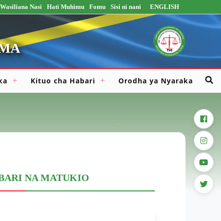
Wasiliana Nasi
Hati Muhimu
Fomu
Sisi ni nani
ENGLISH
IMA
ka
Kituo cha Habari
Orodha ya Nyaraka
fac
inst
you
BARI NA MATUKIO
twit