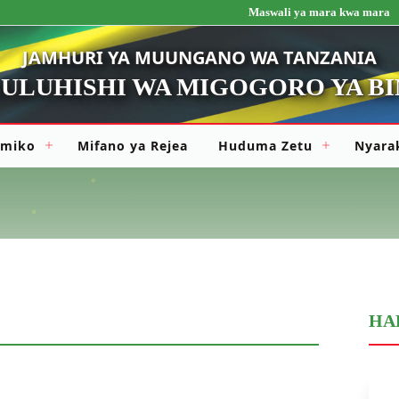
Maswali ya mara kwa mara
JAMHURI YA MUUNGANO WA TANZANIA
ULUHISHI WA MIGOGORO YA B
amiko
Mifano ya Rejea
Huduma Zetu
Nyara
HA