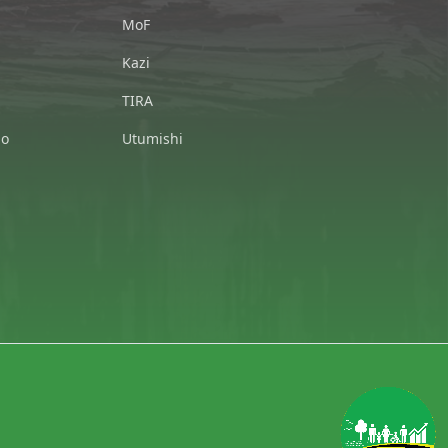
MoF
Kazi
TIRA
io
Utumishi