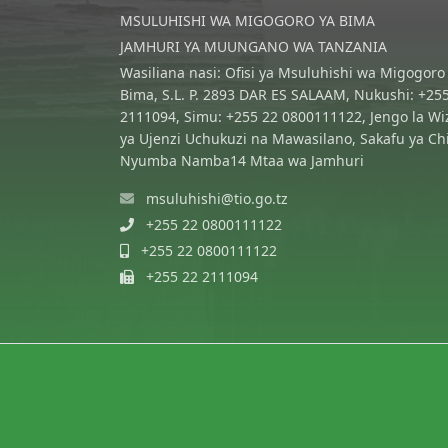
MSULUHISHI WA MIGOGORO YA BIMA
JAMHURI YA MUUNGANO WA TANZANIA
Wasiliana nasi: Ofisi ya Msuluhishi wa Migogoro
Bima, S.L. P. 2893 DAR ES SALAAM, Nukushi: +25
2111094, Simu: +255 22 0800111122, Jengo la Wi
ya Ujenzi Uchukuzi na Mawasilano, Sakafu ya Ch
Nyumba Namba14 Mtaa wa Jamhuri
msuluhishi@tio.go.tz
+255 22 0800111122
+255 22 0800111122
+255 22 2111094