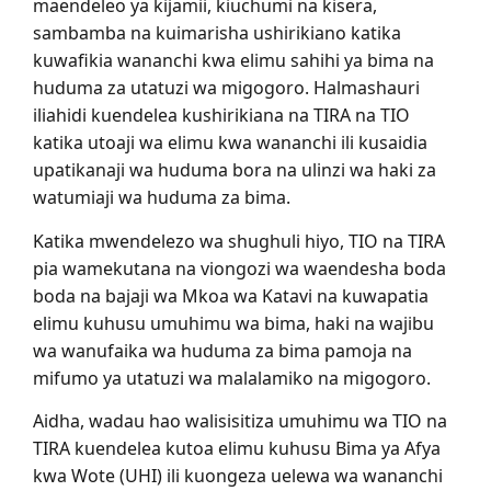
maendeleo ya kijamii, kiuchumi na kisera,
sambamba na kuimarisha ushirikiano katika
kuwafikia wananchi kwa elimu sahihi ya bima na
huduma za utatuzi wa migogoro. Halmashauri
iliahidi kuendelea kushirikiana na TIRA na TIO
katika utoaji wa elimu kwa wananchi ili kusaidia
upatikanaji wa huduma bora na ulinzi wa haki za
watumiaji wa huduma za bima.
Katika mwendelezo wa shughuli hiyo, TIO na TIRA
pia wamekutana na viongozi wa waendesha boda
boda na bajaji wa Mkoa wa Katavi na kuwapatia
elimu kuhusu umuhimu wa bima, haki na wajibu
wa wanufaika wa huduma za bima pamoja na
mifumo ya utatuzi wa malalamiko na migogoro.
Aidha, wadau hao walisisitiza umuhimu wa TIO na
TIRA kuendelea kutoa elimu kuhusu Bima ya Afya
kwa Wote (UHI) ili kuongeza uelewa wa wananchi