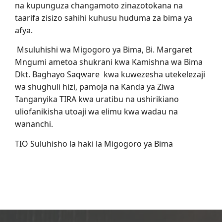
na kupunguza changamoto zinazotokana na
taarifa zisizo sahihi kuhusu huduma za bima ya
afya.
Msuluhishi wa Migogoro ya Bima, Bi. Margaret
Mngumi ametoa shukrani kwa Kamishna wa Bima
Dkt. Baghayo Saqware kwa kuwezesha utekelezaji
wa shughuli hizi, pamoja na Kanda ya Ziwa
Tanganyika TIRA kwa uratibu na ushirikiano
uliofanikisha utoaji wa elimu kwa wadau na
wananchi.
TIO Suluhisho la haki la Migogoro ya Bima