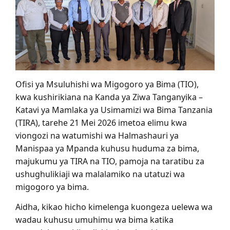
Ofisi ya Msuluhishi wa Migogoro ya Bima (TIO),
kwa kushirikiana na Kanda ya Ziwa Tanganyika –
Katavi ya Mamlaka ya Usimamizi wa Bima Tanzania
(TIRA), tarehe 21 Mei 2026 imetoa elimu kwa
viongozi na watumishi wa Halmashauri ya
Manispaa ya Mpanda kuhusu huduma za bima,
majukumu ya TIRA na TIO, pamoja na taratibu za
ushughulikiaji wa malalamiko na utatuzi wa
migogoro ya bima.
Aidha, kikao hicho kimelenga kuongeza uelewa wa
wadau kuhusu umuhimu wa bima katika