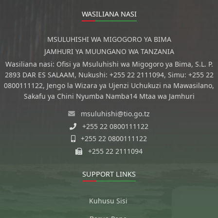
WASILIANA NASI
MSULUHISHI WA MIGOGORO YA BIMA
JAMHURI YA MUUNGANO WA TANZANIA
Wasiliana nasi: Ofisi ya Msuluhishi wa Migogoro ya Bima, S.L. P.
2893 DAR ES SALAAM, Nukushi: +255 22 2111094, Simu: +255 22
0800111122, Jengo la Wizara ya Ujenzi Uchukuzi na Mawasilano,
Sakafu ya Chini Nyumba Namba14 Mtaa wa Jamhuri
msuluhishi@tio.go.tz
+255 22 0800111122
+255 22 0800111122
+255 22 2111094
SUPPORT LINKS
Kuhusu Sisi