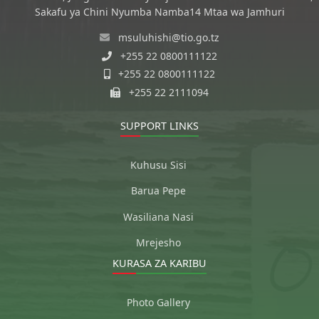
Sakafu ya Chini Nyumba Namba14 Mtaa wa Jamhuri
msuluhishi@tio.go.tz
+255 22 0800111122
+255 22 0800111122
+255 22 2111094
SUPPORT LINKS
Kuhusu Sisi
Barua Pepe
Wasiliana Nasi
Mrejesho
KURASA ZA KARIBU
Photo Gallery