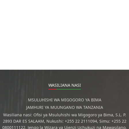
WASILIANA NASI
MSULUHISHI WA MIGOGORO YA BIMA
JAMHURI YA MUUNGANO WA TANZANIA
Wasiliana nasi: Ofisi ya Msuluhishi wa Migogoro ya Bima, S.L. P.
2893 DAR ES SALAAM, Nukushi: +255 22 2111094, Simu: +255 22
0800111122, Jengo la Wizara ya Ujenzi Uchukuzi na Mawasilano,